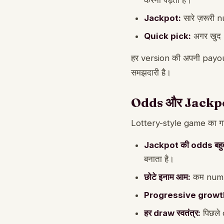
करना पड़ता है।
Jackpot:
सारे ज़रूरी 
Quick pick:
अगर खुद n
हर version की अपनी payout-
समझदारी है।
Odds और Jackpot क
Lottery-style game का गणि
Jackpot की odds बहु
बनाता है।
छोटे इनाम आम:
कम number
Progressive growt
हर draw स्वतंत्र:
पिछले 