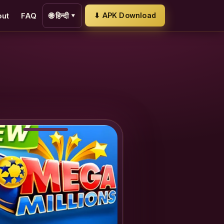
ut
FAQ
🌐 हिन्दी ▾
⬇ APK Download