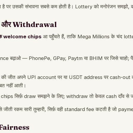
ता है पर उसकी संभावना सबसे कम होती है। Lottery को मनोरंजन समझो, 
t और Withdrawal
 के welcome chips
आ पहुँचते हैं, ताकि Mega Millions के चंद lo
nce बढ़ाओ — PhonePe, GPay, Paytm या BHIM पर जिसे चाहो; पैसा 
 की जीत अपने UPI account पर या USDT address पर cash-out कर
ौबत नहीं आती।
 chips सिर्फ़ draw समझने के लिए; withdraw तो केवल cash दाँव से जीत
े जीती रकम सारी तुम्हारी, सिर्फ़ वही standard fee कटती है जो pay
Fairness