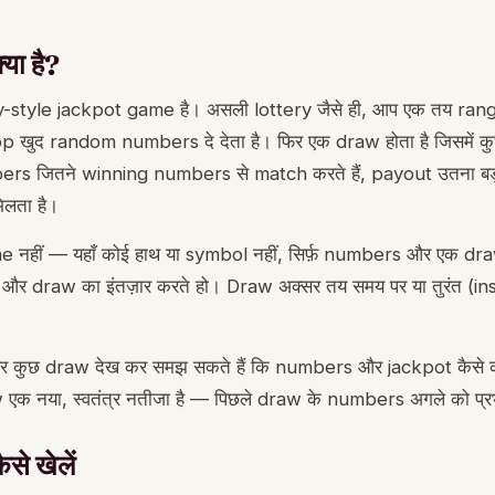
ा है?
-style jackpot game है। असली lottery जैसे ही, आप एक तय range
app खुद random numbers दे देता है। फिर एक draw होता है जिसमे
bers जितने winning numbers से match करते हैं, payout उतना बड़ा;
िलता है।
 नहीं — यहाँ कोई हाथ या symbol नहीं, सिर्फ़ numbers और एक dra
ो और draw का इंतज़ार करते हो। Draw अक्सर तय समय पर या तुरंत (in
पर कुछ draw देख कर समझ सकते हैं कि numbers और jackpot कैसे काम
w एक नया, स्वतंत्र नतीजा है — पिछले draw के numbers अगले को प्र
े खेलें