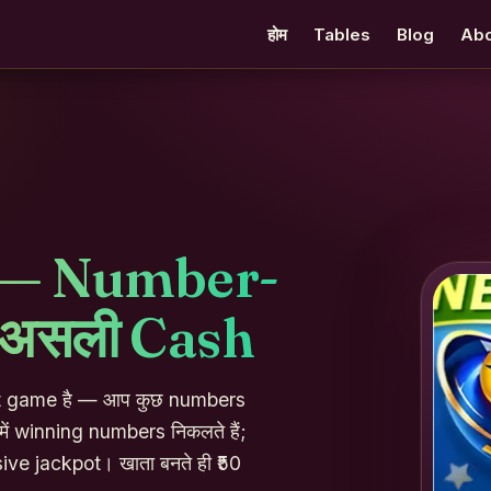
होम
Tables
Blog
Abo
s — Number-
 असली Cash
pot game है — आप कुछ numbers
 में winning numbers निकलते हैं;
ive jackpot। खाता बनते ही ₹50