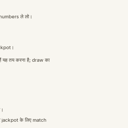
 numbers ले लो।
ackpot।
ैं यह तय करना है; draw का
ा।
र jackpot के लिए match