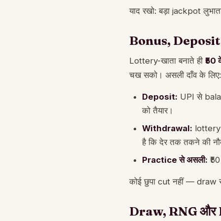
याद रखो: बड़ा jackpot लुभा
Bonus, Deposi
Lottery-खाता बनाते ही
₹50
चख सको। असली दाँव के लिए:
Deposit:
UPI से bala
को तैयार।
Withdrawal:
lottery
है कि देर तक तकने की न
Practice से असली:
₹50
कोई छुपा cut नहीं — draw स
Draw, RNG और 