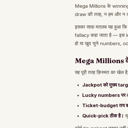
Mega Millions के winnin
draw की तरह, न हम और न क
इसका साफ़ मतलब यह हुआ कि
fallacy कहा जाता है — इस l
हो या खुद चुने numbers, odds 
Mega Millions क
यह पूरी तरह क़िस्मत का खेल है, 
Jackpot को मुख्य tar
Lucky numbers पर अं
Ticket-budget तय 
Quick-pick ठीक है।
खु