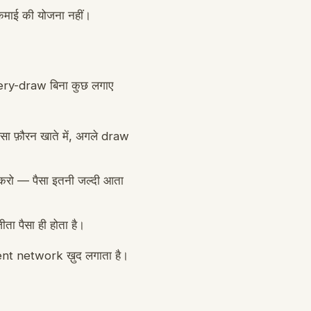
कमाई की योजना नहीं।
ttery-draw बिना कुछ लगाए
फ़ौरन खाते में, अगले draw
ो — पैसा इतनी जल्दी आता
ा पैसा ही होता है।
ment network ख़ुद लगाता है।