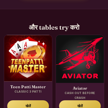
और tables try करो
Teen Patti Master
Aviator
CLASSIC 3 PATTI
CASH OUT BEFORE
CRASH
खेलें
खेलें