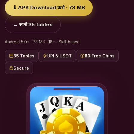
⬇ APK Download करो · 73 MB
← सारी 35 tables
Android 5.0+ · 73 MB · 18+ · Skill-based
35
Tables
UPI & USDT
₹50
Free Chips
Secure