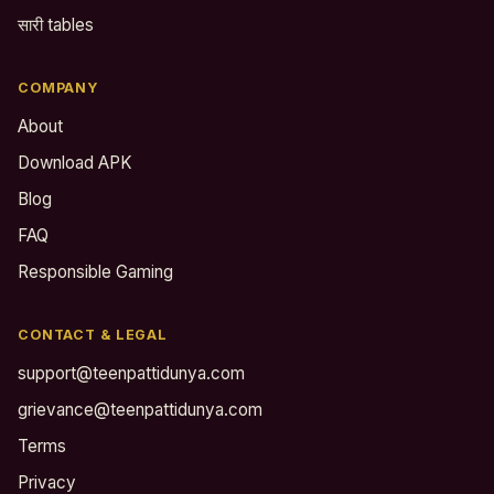
सारी tables
COMPANY
About
Download APK
Blog
FAQ
Responsible Gaming
CONTACT & LEGAL
support@teenpattidunya.com
grievance@teenpattidunya.com
Terms
Privacy