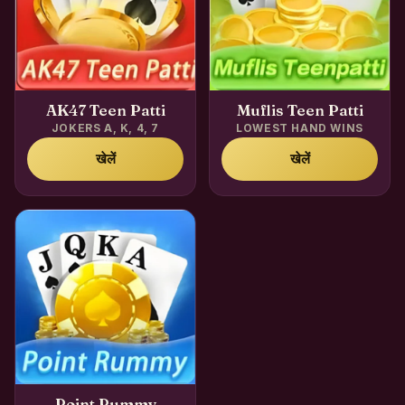
AK47 Teen Patti
Muflis Teen Patti
JOKERS A, K, 4, 7
LOWEST HAND WINS
खेलें
खेलें
Point Rummy