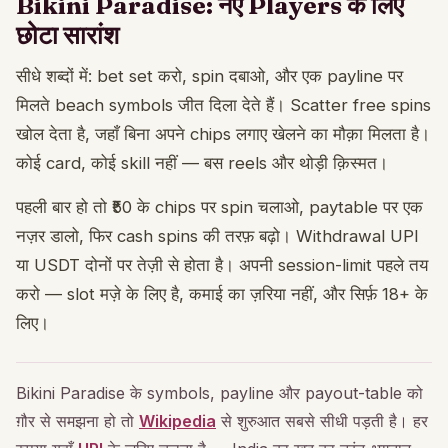
Bikini Paradise: नए Players के लिए
छोटा सारांश
सीधे शब्दों में: bet set करो, spin दबाओ, और एक payline पर
मिलते beach symbols जीत दिला देते हैं। Scatter free spins
खोल देता है, जहाँ बिना अपने chips लगाए खेलने का मौक़ा मिलता है।
कोई card, कोई skill नहीं — बस reels और थोड़ी क़िस्मत।
पहली बार हो तो ₹50 के chips पर spin चलाओ, paytable पर एक
नज़र डालो, फिर cash spins की तरफ़ बढ़ो। Withdrawal UPI
या USDT दोनों पर तेज़ी से होता है। अपनी session-limit पहले तय
करो — slot मज़े के लिए है, कमाई का ज़रिया नहीं, और सिर्फ़ 18+ के
लिए।
Bikini Paradise के symbols, payline और payout-table को
ग़ौर से समझना हो तो
Wikipedia
से शुरुआत सबसे सीधी पड़ती है। हर