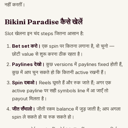
नहीं करतीं।
Bikini Paradise कैसे खेलें
Slot खेलना इन चंद steps जितना आसान है:
Bet set करो।
एक spin पर कितना लगाना है, वो चुनो —
छोटी value से शुरू करना ठीक रहता है।
Paylines देखो।
कुछ versions में paylines fixed होती हैं,
कुछ में आप चुन सकते हो कि कितनी active रखनी हैं।
Spin दबाओ।
Reels घूमते हैं और रुक जाते हैं; अगर एक
active payline पर सही symbols line में आ जाएँ तो
payout मिलता है।
जीत सँभालो।
जीती रकम balance में जुड़ जाती है; आप अगला
spin ले सकते हो या रुक सकते हो।