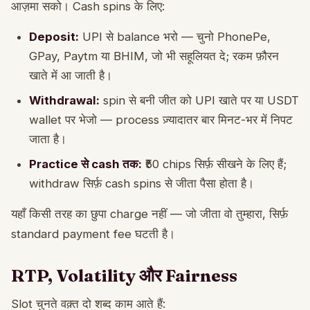
आज़मा सको। Cash spins के लिए:
Deposit:
UPI से balance भरो — चुनो PhonePe,
GPay, Paytm या BHIM, जो भी सहूलियत दे; रकम फ़ौरन
खाते में आ जाती है।
Withdrawal:
spin से बनी जीत को UPI खाते पर या USDT
wallet पर भेजो — process ज़्यादातर बार मिनट-भर में निपट
जाता है।
Practice से cash तक:
₹50 chips सिर्फ़ सीखने के लिए हैं;
withdraw सिर्फ़ cash spins से जीता पैसा होता है।
यहाँ किसी तरह का छुपा charge नहीं — जो जीता वो तुम्हारा, सिर्फ़
standard payment fee घटती है।
RTP, Volatility और Fairness
Slot चुनते वक़्त दो शब्द काम आते हैं: