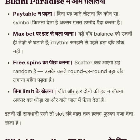
Bikini Paradise में आम ग़लतियाँ
Paytable न पढ़ना।
बिना यह जाने खेलना कि कौन सा
symbol कितना देता है अक्सर ग़लत उम्मीद पैदा करता है।
Max bet पर झट से चला जाना।
बड़े दाँव balance को उतनी
ही तेज़ी से घटाते हैं; rhythm समझने से पहले बड़ा दाँव ठीक
नहीं।
Free spins का पीछा करना।
Scatter कब आएगा यह
random है — उसके चलते round-दर-round बड़ा दाँव
लगाना महँगा पड़ता है।
बिना limit के खेलना।
जीत और हार दोनों की हद न बाँधना
अक्सर बस थोड़ा सा और वाले जाल में फँसा देता है।
इतनी सी सावधानी रखो तो slot लंबे वक़्त तक हल्का-फुल्का मज़ा देता
रहता है।