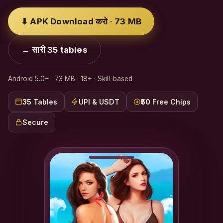
⬇ APK Download करो · 73 MB
← सारी 35 tables
Android 5.0+ · 73 MB · 18+ · Skill-based
35
Tables
UPI & USDT
₹50
Free Chips
Secure