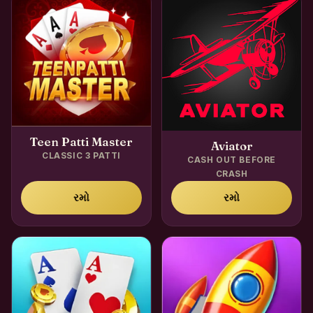
Teen Patti Master
Aviator
CLASSIC 3 PATTI
CASH OUT BEFORE
CRASH
રમો
રમો