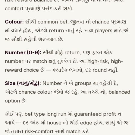
comfort પ્રમાણે પસંદ કરી શકો.
Colour:
સૌથી common bet. જીતવા નો chance પ્રમાણ
માં વધારે હોય, એટલે return નાનું રહે. નવા players માટે એ
જ સૌથી સહેલી શરૂઆત છે.
Number (0-9):
સૌથી મોટું return, પણ ફક્ત એક
number પર match થવું મુશ્કેલ છે. આ high-risk, high-
reward choice છે — ક્યારેક લગાવો, દર round નહીં.
Size (નાનું/મોટું):
Number ને બે groups માં વહેંચી દે,
એટલે chance colour જેવો જ રહે. આ વચ્ચે નો, balanced
option છે.
કોઈ પણ bet type long run માં guaranteed profit ન
આપે — દર એક માં house નો થોડો edge હોય. સાચું એ જ
જે તમારા risk-comfort સાથે match કરે.