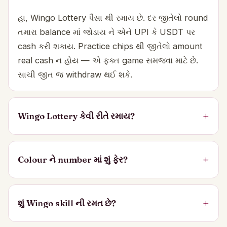
હા, Wingo Lottery પૈસા થી રમાય છે. દર જીતેલો round
તમારા balance માં જોડાય ને એને UPI કે USDT પર
cash કરી શકાય. Practice chips થી જીતેલો amount
real cash ન હોય — એ ફક્ત game સમજવા માટે છે.
સાચી જીત જ withdraw થઈ શકે.
Wingo Lottery કેવી રીતે રમાય?
Colour ને number માં શું ફેર?
શું Wingo skill ની રમત છે?