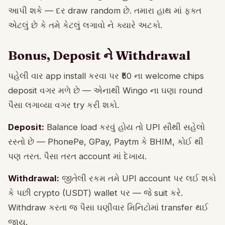
આપી શકે — દર draw random છે. તમારા હાથ માં ફક્ત
એટલું છે કે તમે કેટલું લગાવો ને ક્યારે અટકો.
Bonus, Deposit ને Withdrawal
પહેલી વાર app install કરવા પર ₹50 ના welcome chips
deposit વગર મળે છે — એનાથી Wingo ના ઘણા round
પૈસા લગાવ્યા વગર try કરી શકો.
Deposit:
Balance load કરવું હોય તો UPI સૌથી સહેલો
રસ્તો છે — PhonePe, GPay, Paytm કે BHIM, કોઈ થી
પણ તરત. પૈસા તરત account માં દેખાય.
Withdrawal:
જીતેલી રકમ તમે UPI account પર લઈ શકો
કે પછી crypto (USDT) wallet પર — જે suit કરે.
Withdraw કરતા જ પૈસા ઘણીવાર મિનિટોમાં transfer થઈ
જાય.