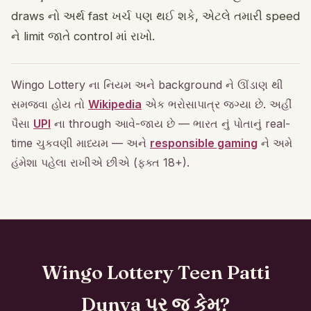
draws નો અર્થ fast ખર્ચ પણ થઈ શકે, એટલે તમારી speed
ને limit જાતે control માં રાખો.
Wingo Lottery ના નિયમ અને background ને ઊંડાણ થી
સમજવા હોય તો
Wikipedia
એક ભરોસાપાત્ર જગ્યા છે. અહીં
પૈસા
UPI
ના through આવે-જાય છે — ભારત નું પોતાનું real-
time ચુકવણી માધ્યમ — અને
responsible gaming
ને અમે
હંમેશા પહેલા રાખીએ છીએ (ફક્ત 18+).
Wingo Lottery Teen Patti
Dunya પર જ કેમ?