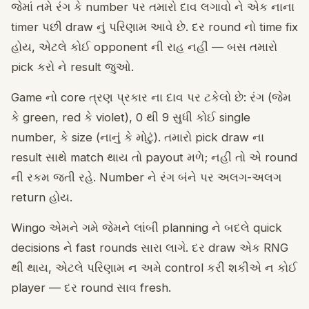
જેમાં તમે રંગ કે number પર તમારો દાવ લગાવો ને એક નાના
timer પછી draw નું પરિણામ આવે છે. દર round નો time fix
હોય, એટલે કોઈ opponent ની રાહ નહીં — બસ તમારો
pick કરો ને result જુઓ.
Game નો core ત્રણ પ્રકાર ના દાવ પર ટકેલો છે: રંગ (જેમ
કે green, red કે violet), 0 થી 9 સુધી કોઈ single
number, કે size (નાનું કે મોટું). તમારો pick draw ના
result સાથે match થાય તો payout મળે; નહીં તો એ round
ની રકમ જતી રહે. Number ને રંગ બંને પર અલગ-અલગ
return હોય.
Wingo એમને ગમે જેમને લાંબી planning ને બદલે quick
decisions ને fast rounds સારા લાગે. દર draw એક RNG
થી થાય, એટલે પરિણામ ન અમે control કરી શકીએ ન કોઈ
player — દર round સાવ fresh.