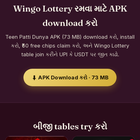
Wingo Lottery રમવા માટે APK
download કરો
Teen Patti Dunya APK (73 MB) download કરો, install
કરો, ₹50 free chips claim કરો, અને Wingo Lottery
table join કરીને UPI કે USDT પર જીત કાઢો.
⬇ APK Download કરો · 73 MB
બીજી tables try કરો