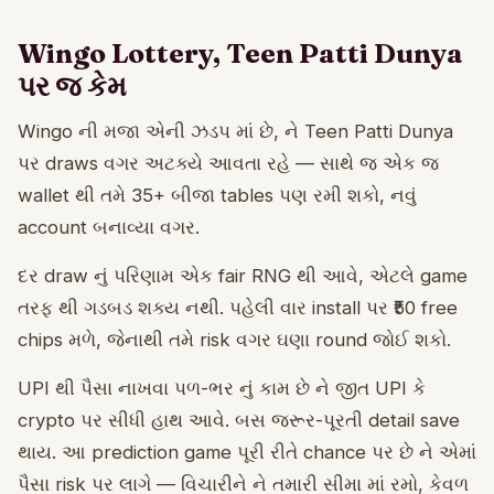
Wingo Lottery, Teen Patti Dunya
પર જ કેમ
Wingo ની મજા એની ઝડપ માં છે, ને Teen Patti Dunya
પર draws વગર અટક્યે આવતા રહે — સાથે જ એક જ
wallet થી તમે 35+ બીજા tables પણ રમી શકો, નવું
account બનાવ્યા વગર.
દર draw નું પરિણામ એક fair RNG થી આવે, એટલે game
તરફ થી ગડબડ શક્ય નથી. પહેલી વાર install પર ₹50 free
chips મળે, જેનાથી તમે risk વગર ઘણા round જોઈ શકો.
UPI થી પૈસા નાખવા પળ-ભર નું કામ છે ને જીત UPI કે
crypto પર સીધી હાથ આવે. બસ જરૂર-પૂરતી detail save
થાય. આ prediction game પૂરી રીતે chance પર છે ને એમાં
પૈસા risk પર લાગે — વિચારીને ને તમારી સીમા માં રમો, કેવળ