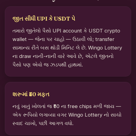
જીત સીધી UPI કે USDT પે
તમારો જીતેલો પૈસો UPI account કે USDT crypto
wallet — જેના પર ચાહો — ઉઠાવી લો; transfer
સામાન્ય રીતે બસ થોડી મિનિટ લે છે. Wingo Lottery
ના draw નાની-નાની વારે આવે છે, એટલે જીતનો
પૈસો પણ એવો જ ઝડપથી હાથમાં.
શરૂમાં ₹50 મફત
નવું ખાતું ખોલતાં જ ₹50 ના free chips મળી જાય —
એક રૂપિયો લગાવ્યા વગર Wingo Lottery નો સાચો
સ્વાદ ચાખો, પછી આગળ વધો.