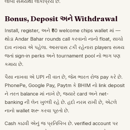
લાંબા સમયથી લોકપ્રિય છે.
Bonus, Deposit અને Withdrawal
Install, register, અને ₹50 welcome chips wallet માં —
થોડા Andar Bahar rounds call કરવાનો નાનો float, સાચો
દાવ નખાય એ પહેલા. આસપાસ ટકી રહેનારા players સમય
જતાં sign-in perks અને tournament pool નો ભાગ પણ
કમાય છે.
પૈસા નાખવા એ UPI ની વાત છે, જેમ ભારત રોજ pay કરે છે.
PhonePe, Google Pay, Paytm કે BHIM નો link deposit
ને તરત balance માં નાખે છે, જ્યારે card અને net-
banking ની લેન ખુલ્લી રહે છે. હદો નરમ રાખી છે, એટલે
નાનો wallet શરૂ કરવા પૂરતો છે.
Cash કાઢવી એનું જ પ્રતિબિંબ છે. verified account પર