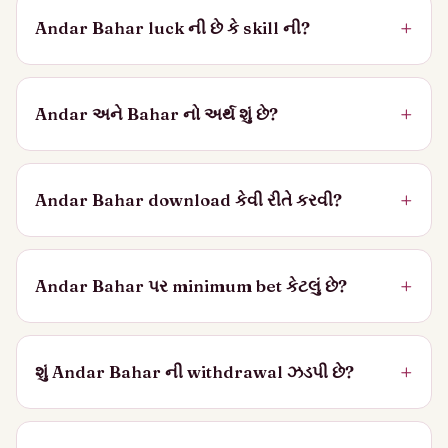
Andar Bahar luck ની છે કે skill ની?
Andar અને Bahar નો અર્થ શું છે?
Andar Bahar download કેવી રીતે કરવી?
Andar Bahar પર minimum bet કેટલું છે?
શું Andar Bahar ની withdrawal ઝડપી છે?