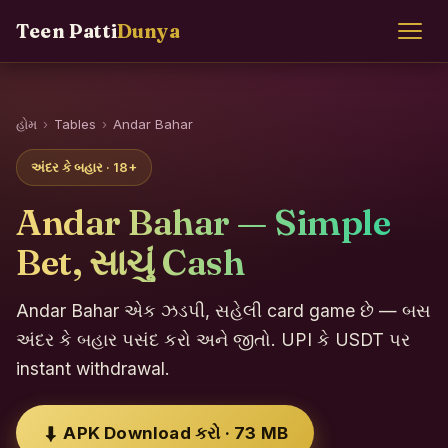
Teen Patti
Dunya
હોમ
›
Tables
›
Andar Bahar
અંદર કે બહાર · 18+
Andar Bahar — Simple
Bet, સાચું Cash
Andar Bahar એક ઝડપી, સહેલી card game છે — બસ
અંદર કે બહાર પસંદ કરો અને જીતો. UPI કે USDT પર
instant withdrawal.
⬇ APK Download કરો · 73 MB