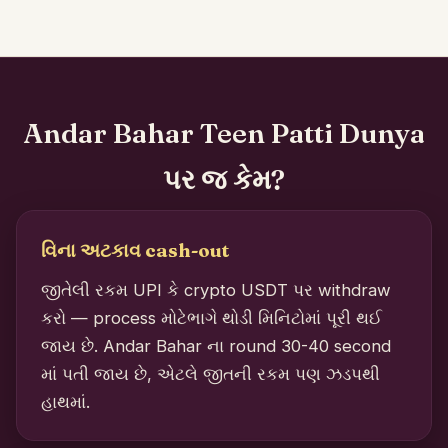
Andar Bahar Teen Patti Dunya
પર જ કેમ?
વિના અટકાવ cash-out
જીતેલી રકમ UPI કે crypto USDT પર withdraw
કરો — process મોટેભાગે થોડી મિનિટોમાં પૂરી થઈ
જાય છે. Andar Bahar ના round 30-40 second
માં પતી જાય છે, એટલે જીતની રકમ પણ ઝડપથી
હાથમાં.