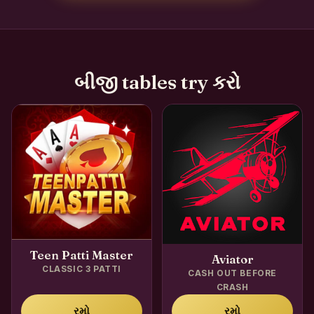
બીજી tables try કરો
Teen Patti Master
Aviator
CLASSIC 3 PATTI
CASH OUT BEFORE
CRASH
રમો
રમો