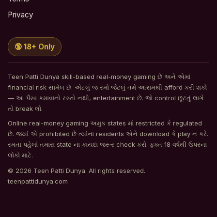
Privacy
🔞 18+ Only
Teen Patti Dunya skill-based real-money gaming છે અને એમાં
financial risk સામેલ છે. એટલું જ રમો જેટલું તમે આરામથી afford કરી શકો
— આ પૈસા કમાવાનો રસ્તો નથી, entertainment છે. જો control છૂટતું લાગે
તો break લો.
Online real-money gaming અમુક states માં restricted કે regulated
છે. જ્યાં એ prohibited છે ત્યાંના residents એને download કે play ન કરે.
રમતા પહેલાં તમારા state ના કાયદા જરૂર check કરો. ફક્ત 18 વર્ષથી ઉપરના
લોકો માટે.
© 2026 Teen Patti Dunya. All rights reserved. ·
teenpattidunya.com