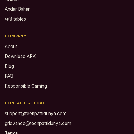
Andar Bahar
બધી tables
COMPANY
About
Download APK
Blog
FAQ
Responsible Gaming
CONTACT & LEGAL
support@teenpattidunya.com
grievance@teenpattidunya.com
Terms