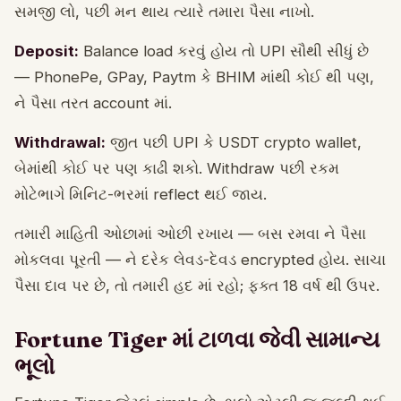
સમજી લો, પછી મન થાય ત્યારે તમારા પૈસા નાખો.
Deposit:
Balance load કરવું હોય તો UPI સૌથી સીધું છે
— PhonePe, GPay, Paytm કે BHIM માંથી કોઈ થી પણ,
ને પૈસા તરત account માં.
Withdrawal:
જીત પછી UPI કે USDT crypto wallet,
બેમાંથી કોઈ પર પણ કાઢી શકો. Withdraw પછી રકમ
મોટેભાગે મિનિટ-ભરમાં reflect થઈ જાય.
તમારી માહિતી ઓછામાં ઓછી રખાય — બસ રમવા ને પૈસા
મોકલવા પૂરતી — ને દરેક લેવડ-દેવડ encrypted હોય. સાચા
પૈસા દાવ પર છે, તો તમારી હદ માં રહો; ફક્ત 18 વર્ષ થી ઉપર.
Fortune Tiger માં ટાળવા જેવી સામાન્ય
ભૂલો