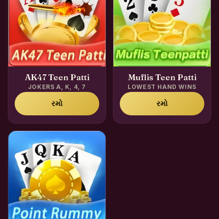
AK47 Teen Patti
Muflis Teen Patti
JOKERS A, K, 4, 7
LOWEST HAND WINS
રમો
રમો