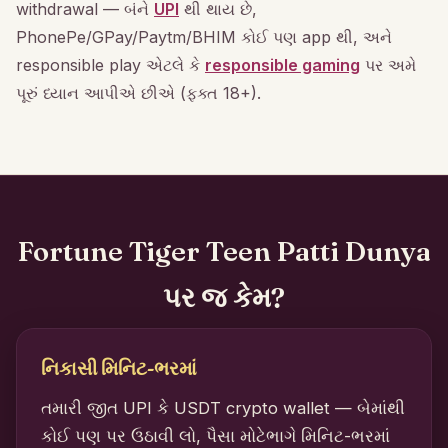
withdrawal — બંને
UPI
થી થાય છે,
PhonePe/GPay/Paytm/BHIM કોઈ પણ app થી, અને
responsible play એટલે કે
responsible gaming
પર અમે
પૂરું ધ્યાન આપીએ છીએ (ફક્ત 18+).
Fortune Tiger Teen Patti Dunya
પર જ કેમ?
નિકાસી મિનિટ-ભરમાં
તમારી જીત UPI કે USDT crypto wallet — બેમાંથી
કોઈ પણ પર ઉઠાવી લો, પૈસા મોટેભાગે મિનિટ-ભરમાં