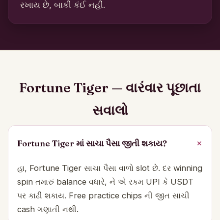
રખાય છે, બાકી કંઈ નહીં.
Fortune Tiger — વારંવાર પૂછાતા
સવાલો
Fortune Tiger માં સાચા પૈસા જીતી શકાય?
હા, Fortune Tiger સાચા પૈસા વાળો slot છે. દર winning
spin તમારું balance વધારે, ને એ રકમ UPI કે USDT
પર કાઢી શકાય. Free practice chips ની જીત સાચી
cash ગણાતી નથી.