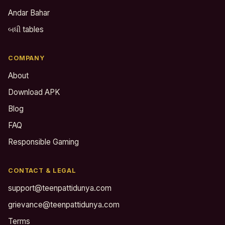
Andar Bahar
બધી tables
COMPANY
About
Download APK
Blog
FAQ
Responsible Gaming
CONTACT & LEGAL
support@teenpattidunya.com
grievance@teenpattidunya.com
Terms