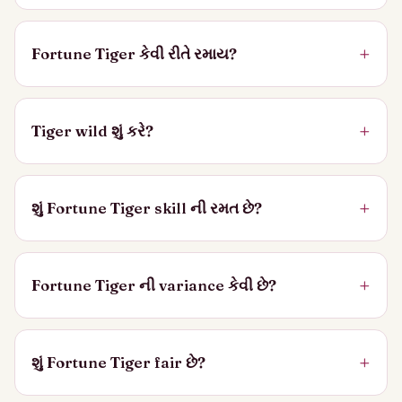
Fortune Tiger કેવી રીતે રમાય?
Tiger wild શું કરે?
શું Fortune Tiger skill ની રમત છે?
Fortune Tiger ની variance કેવી છે?
શું Fortune Tiger fair છે?