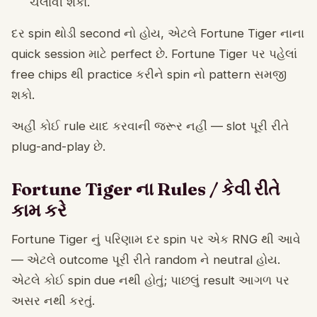
ચલાવી શકો.
દર spin થોડી second નો હોય, એટલે Fortune Tiger નાના
quick session માટે perfect છે. Fortune Tiger પર પહેલાં
free chips થી practice કરીને spin નો pattern સમજી
શકો.
અહીં કોઈ rule યાદ કરવાની જરૂર નહીં — slot પૂરી રીતે
plug-and-play છે.
Fortune Tiger ના Rules / કેવી રીતે
કામ કરે
Fortune Tiger નું પરિણામ દર spin પર એક RNG થી આવે
— એટલે outcome પૂરી રીતે random ને neutral હોય.
એટલે કોઈ spin due નથી હોતું; પાછલું result આગળ પર
અસર નથી કરતું.