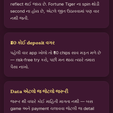
reflect થઈ જાય છે. Fortune Tiger ના spin થોડી
second ના હોય છે, એટલે જીત ઉઠાવવામાં પણ વાર
નથી જતી.
₹50 કોઈ deposit વગર
પહેલી વાર app ખોલો તો ₹50 chips સાવ મફત મળે છે
— risk-free try કરો, પછી મન થાય ત્યારે તમારા
પૈસા નાખો.
Data એટલો જ જેટલો જરૂરી
જરૂર થી વધારે કોઈ માહિતી માગતા નથી — બસ
game અને payment ચલાવવા જેટલી જ detail