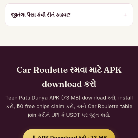
જીતેલા પૈસા કેવી રીતે કાઢવા?
Car Roulette રમવા માટે APK
download કરો
Teen Patti Dunya APK (73 MB) download કરો, install
કરો, ₹50 free chips claim કરો, અને Car Roulette table
join કરીને UPI કે USDT પર જીત કાઢો.
⬇ APK Download કરો · 73 MB