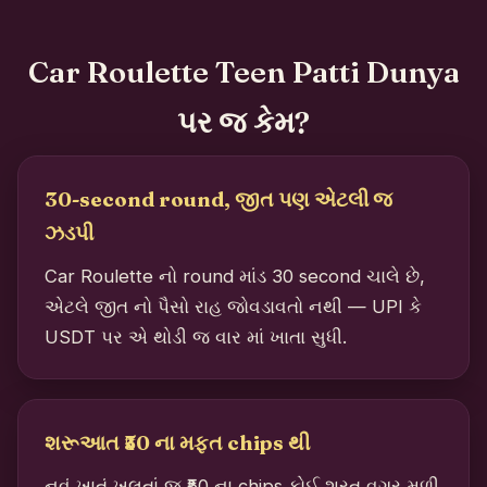
Car Roulette Teen Patti Dunya
પર જ કેમ?
30-second round, જીત પણ એટલી જ
ઝડપી
Car Roulette નો round માંડ 30 second ચાલે છે,
એટલે જીત નો પૈસો રાહ જોવડાવતો નથી — UPI કે
USDT પર એ થોડી જ વાર માં ખાતા સુધી.
શરૂઆત ₹50 ના મફત chips થી
નવું ખાતું ખૂલતાં જ ₹50 ના chips કોઈ શરત વગર મળી