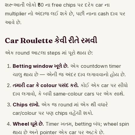
શરૂઆતી લોકો ₹50 ના free chips પર દરેક car ના
multiplier નો અંદાજ લઈ શકે છે, પછી નાના cash દાવ પર
આવે છે.
Car Roulette કેવી રીતે રમવી
એક round આટલા steps માં પૂરો થાય છે:
Betting window ખૂલે છે.
એક countdown timer
ચાલુ થાય છે — એની જ અંદર દાવ લગાવવાનો હોય છે.
તમારી car કે colour પસંદ કરો.
કોઈ એક car પર સીધો
દાવ લગાવો, કે બધી same-colour cars પર એક સાથે.
Chips રાખો.
એક જ round માં એક થી વધારે
car/colour પર પણ chips વહેંચી શકો.
Wheel ઘૂમે છે.
Timer ખતમ, betting બંધ; wheel spin
થાય છે અને pointer એક car પર અટકે છે.