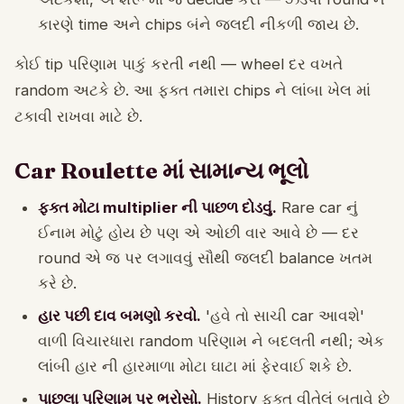
કારણે time અને chips બંને જલદી નીકળી જાય છે.
કોઈ tip પરિણામ પાકું કરતી નથી — wheel દર વખતે
random અટકે છે. આ ફક્ત તમારા chips ને લાંબા ખેલ માં
ટકાવી રાખવા માટે છે.
Car Roulette માં સામાન્ય ભૂલો
ફક્ત મોટા multiplier ની પાછળ દોડવું.
Rare car નું
ઈનામ મોટું હોય છે પણ એ ઓછી વાર આવે છે — દર
round એ જ પર લગાવવું સૌથી જલદી balance ખતમ
કરે છે.
હાર પછી દાવ બમણો કરવો.
'હવે તો સાચી car આવશે'
વાળી વિચારધારા random પરિણામ ને બદલતી નથી; એક
લાંબી હાર ની હારમાળા મોટા ઘાટા માં ફેરવાઈ શકે છે.
પાછલા પરિણામ પર ભરોસો.
History ફક્ત વીતેલું બતાવે છે