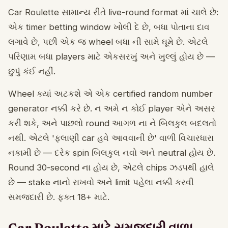
Car Roulette સામાન્ય રીતે live-round format માં ચાલે છે:
એક timer betting window ખોલી દે છે, બધા પોતાના દાવ
લગાવે છે, પછી એક જ wheel બધા ની સામે ઘૂમે છે. એટલે
પરિણામ બધા players માટે એકસરખું અને ખુલ્લું હોય છે —
છુપું કંઈ નહીં.
Wheel ક્યાં અટકશે એ એક certified random number
generator નક્કી કરે છે. ન અમે ન કોઈ player એને અસર
કરી શકે, અને પાછલો round આગળ ના ને બિલકુલ બદલતો
નથી. એટલે 'ફલાણી car હવે આવવાની છે' વાળી વિચારધારા
નકામી છે — દરેક spin બિલકુલ નવો અને neutral હોય છે.
Round 30-second ના હોય છે, એટલે chips ઝડપથી હાલે
છે — stake નાનો રાખવો અને limit પહેલા નક્કી કરવી
સમજદારી છે. ફક્ત 18+ માટે.
Car Roulette માટે સમજદારી વાળા