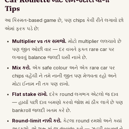
Tips
આ કિસ્મત-based game છે, પણ chips કેવી રીતે લગાવો છો
એમાં ફરક પડે છે:
Multiplier vs તક સમજો.
મોટો multiplier લલચાવે છે
પણ જીત ઓછી વાર — દર વખતે ફક્ત rare car પર
લગાવવું balance જલદી ઘસી નાખે છે.
Mix કરો.
એક safe colour અને એક rare car પર
chips વહેંચી ને તમે નાની જીત પણ મેળવતા રહો અને
મોટા ઈનામ ની તક પણ રાખો.
Flat stake રાખો.
દરેક round લગભગ એટલો જ દાવ
— હાર્યા પછી દાવ બમણો કરવો જોશ માં ઠીક લાગે છે પણ
bankroll જલદી ખતમ કરે છે.
Round-limit નક્કી કરો.
કેટલા round રમશો અને ક્યાં
અટકશો, એ શરૂ માં જ decide કરો — ઝડપી round ને