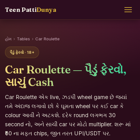
Teen Patti
Dunya
હોમ
›
Tables
›
Car Roulette
પૈડું ફેરવો · 18+
Car Roulette — પૈડું ફેરવો,
સાચું Cash
Car Roulette એક live, ઝડપી wheel game છે જ્યાં
તમે અંદાજ લગાવો છો કે ઘૂમતા wheel પર કઈ car કે
colour આવી ને અટકશે. દરેક round લગભગ 30
second નો, અને સાચી car પર મોટો multiplier. શરૂ માં
₹50 ના મફત chips, જીત તરત UPI/USDT પર.