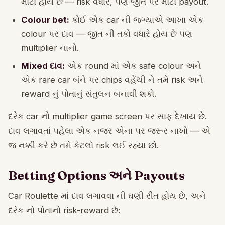
મોટો હોય છે — risk વધારે, પણ જીત પર મોટો payout.
Colour bet:
કોઈ એક car ની જગ્યાએ આખા એક
colour પર દાવ — જીત ની તકો વધારે હોય છે પણ
multiplier નાનો.
Mixed દાવ:
એક round માં એક safe colour અને
એક rare car બંને પર chips વહેંચી ને તમે risk અને
reward નું પોતાનું સંતુલન બનાવી શકો.
દરેક car નો multiplier game screen પર સાફ દેખાય છે.
દાવ લગાવતાં પહેલા એક નજર એના પર જરૂર નાખો — એ
જ નક્કી કરે છે તમે કેટલો risk લઈ રહ્યા છો.
Betting Options અને Payouts
Car Roulette માં દાવ લગાવવા ની ઘણી રીત હોય છે, અને
દરેક નો પોતાનો risk-reward છે: