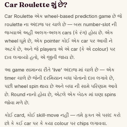
Car Roulette શું છે?
Car Roulette એક wheel-based prediction game છે જે
roulette ના અંદાજ પર ચાલે છે — બસ number-slot ની
જગ્યાએ અહીં અલગ-અલગ cars (કે રંગ) હોય છે. એક
wheel ઘૂમે છે, એક pointer કોઈ એક car પર આવી ને
અટકે છે, અને જે players એ એ car (કે એ colour) પર
દાવ લગાવ્યો હતો, એ જીતી જાય છે.
આ game સામાન્ય રીતે 'live' અંદાજ માં ચાલે છે — એક
timer ચાલે છે જેની દરમિયાન બધા પોતાનો દાવ લગાવે છે,
પછી wheel spin થાય છે અને બધા ની સામે પરિણામ આવે
છે. Round નાનો હોય છે, એટલે એક બેઠક માં ઘણા spins
જોવા મળે છે.
કોઈ card, કોઈ skill-move નહીં — તમે ફક્ત એ પસંદ કરો
છો કે કઈ car પર કે કયા colour પર chips લગાવવા.