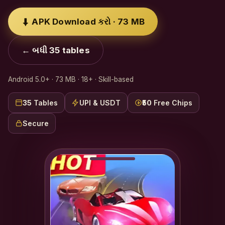
⬇ APK Download કરો · 73 MB
← બધી 35 tables
Android 5.0+ · 73 MB · 18+ · Skill-based
35
Tables
UPI & USDT
₹50
Free Chips
Secure