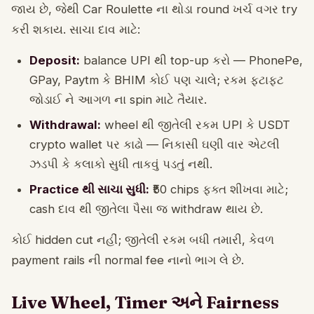
જાય છે, જેથી Car Roulette ના થોડા round ખર્ચ વગર try
કરી શકાય. સાચા દાવ માટે:
Deposit:
balance UPI થી top-up કરો — PhonePe,
GPay, Paytm કે BHIM કોઈ પણ ચાલે; રકમ ફટાફટ
જોડાઈ ને આગળ ના spin માટે તૈયાર.
Withdrawal:
wheel થી જીતેલી રકમ UPI કે USDT
crypto wallet પર કાઢો — નિકાસી ઘણી વાર એટલી
ઝડપી કે કલાકો સુધી તાકવું પડતું નથી.
Practice થી સાચા સુધી:
₹50 chips ફક્ત શીખવા માટે;
cash દાવ થી જીતેલા પૈસા જ withdraw થાય છે.
કોઈ hidden cut નહીં; જીતેલી રકમ બધી તમારી, કેવળ
payment rails ની normal fee નાનો ભાગ લે છે.
Live Wheel, Timer અને Fairness