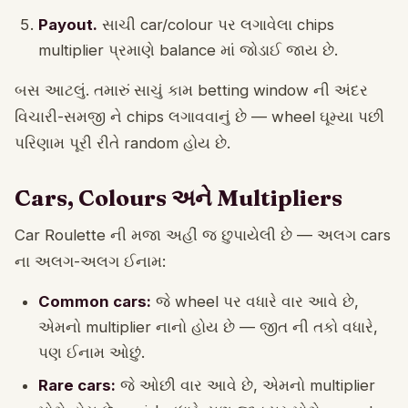
Payout.
સાચી car/colour પર લગાવેલા chips
multiplier પ્રમાણે balance માં જોડાઈ જાય છે.
બસ આટલું. તમારું સાચું કામ betting window ની અંદર
વિચારી-સમજી ને chips લગાવવાનું છે — wheel ઘૂમ્યા પછી
પરિણામ પૂરી રીતે random હોય છે.
Cars, Colours અને Multipliers
Car Roulette ની મજા અહીં જ છુપાયેલી છે — અલગ cars
ના અલગ-અલગ ઈનામ:
Common cars:
જે wheel પર વધારે વાર આવે છે,
એમનો multiplier નાનો હોય છે — જીત ની તકો વધારે,
પણ ઈનામ ઓછું.
Rare cars:
જે ઓછી વાર આવે છે, એમનો multiplier