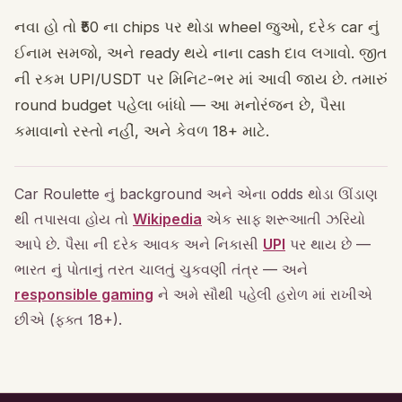
નવા હો તો ₹50 ના chips પર થોડા wheel જુઓ, દરેક car નું
ઈનામ સમજો, અને ready થયે નાના cash દાવ લગાવો. જીત
ની રકમ UPI/USDT પર મિનિટ-ભર માં આવી જાય છે. તમારું
round budget પહેલા બાંધો — આ મનોરંજન છે, પૈસા
કમાવાનો રસ્તો નહીં, અને કેવળ 18+ માટે.
Car Roulette નું background અને એના odds થોડા ઊંડાણ
થી તપાસવા હોય તો
Wikipedia
એક સાફ શરૂઆતી ઝરિયો
આપે છે. પૈસા ની દરેક આવક અને નિકાસી
UPI
પર થાય છે —
ભારત નું પોતાનું તરત ચાલતું ચુકવણી તંત્ર — અને
responsible gaming
ને અમે સૌથી પહેલી હરોળ માં રાખીએ
છીએ (ફક્ત 18+).