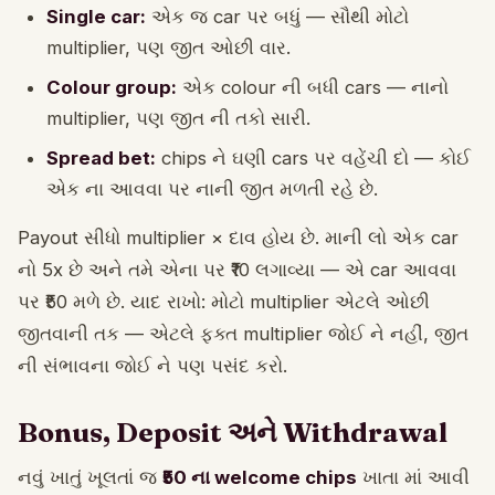
Single car:
એક જ car પર બધું — સૌથી મોટો
multiplier, પણ જીત ઓછી વાર.
Colour group:
એક colour ની બધી cars — નાનો
multiplier, પણ જીત ની તકો સારી.
Spread bet:
chips ને ઘણી cars પર વહેંચી દો — કોઈ
એક ના આવવા પર નાની જીત મળતી રહે છે.
Payout સીધો multiplier × દાવ હોય છે. માની લો એક car
નો 5x છે અને તમે એના પર ₹10 લગાવ્યા — એ car આવવા
પર ₹50 મળે છે. યાદ રાખો: મોટો multiplier એટલે ઓછી
જીતવાની તક — એટલે ફક્ત multiplier જોઈ ને નહીં, જીત
ની સંભાવના જોઈ ને પણ પસંદ કરો.
Bonus, Deposit અને Withdrawal
નવું ખાતું ખૂલતાં જ
₹50 ના welcome chips
ખાતા માં આવી