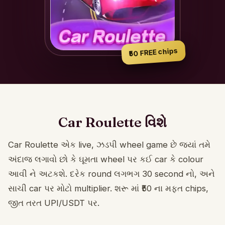
₹50 FREE chips
Car Roulette વિશે
Car Roulette એક live, ઝડપી wheel game છે જ્યાં તમે
અંદાજ લગાવો છો કે ઘૂમતા wheel પર કઈ car કે colour
આવી ને અટકશે. દરેક round લગભગ 30 second નો, અને
સાચી car પર મોટો multiplier. શરૂ માં ₹50 ના મફત chips,
જીત તરત UPI/USDT પર.