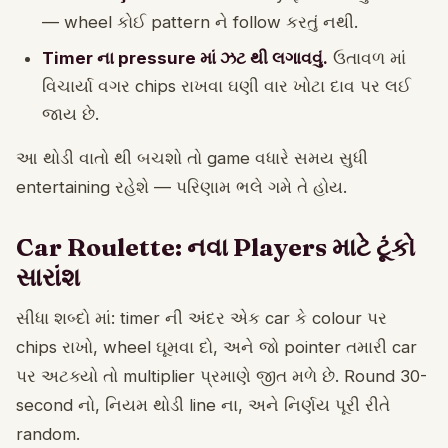
— wheel કોઈ pattern ને follow કરતું નથી.
Timer ના pressure માં ઝટ થી લગાવવું.
ઉતાવળ માં
વિચાર્યા વગર chips રાખવા ઘણી વાર ખોટા દાવ પર લઈ
જાય છે.
આ થોડી વાતો થી બચશો તો game વધારે સમય સુધી
entertaining રહેશે — પરિણામ ભલે ગમે તે હોય.
Car Roulette: નવા Players માટે ટૂંકો
સારાંશ
સીધા શબ્દો માં: timer ની અંદર એક car કે colour પર
chips રાખો, wheel ઘૂમવા દો, અને જો pointer તમારી car
પર અટક્યો તો multiplier પ્રમાણે જીત મળે છે. Round 30-
second નો, નિયમ થોડી line ના, અને નિર્ણય પૂરી રીતે
random.