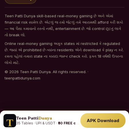
Teen Patti Dunya skill-based real-money gaming છે અને એમાં
financial risk સામેલ છે. એટલું જ રમો જેટલું તમે આરામથી afford કરી શકો
— આ પૈસા કમાવાનો રસ્તો નથી, entertainment છે. જો control છૂટતું લાગે
તો break લો.
Online real-money gaming અમુક states માં restricted કે regulated
છે. જ્યાં એ prohibited છે ત્યાંના residents એને download કે play ન કરે.
રમતા પહેલાં તમારા state ના કાયદા જરૂર check કરો. ફક્ત 18 વર્ષથી ઉપરના
લોકો માટે.
© 2026 Teen Patti Dunya. All rights reserved. ·
teenpattidunya.com
Teen Patti
Dunya
APK Download
35 Tables · UPI & USDT ·
₹50 FREE chips